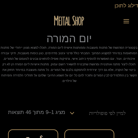
ילוג
דילוג לתוכן
תוכן
ממוי
לפי
פופו
יום המורה
בקטגוריה המרגשת של מתנות מעוצבות וממותגות אישית ליום המורה, תוכלו למצוא מגוון ייחודי של מתנות
המותאמות במיוחד למקצוע המחנך. המבחר כולל פרטי עיצוב מדהימים, כגון כוסות מעוצבות, תיקי עבודה
איכותיים, ועוד. עם האפשרות להוסיף כיתוב אישי, גרפיקות ואפילו להתאים צבעים לטעמם של המורים,
תוכלו ליצור מתנה אותנטית ומרגשת שתבטיח להשאיר רושם עמוק. מתנות אישיות ליום המורה הן לא רק
ביטוי של הוקרה, אלא גם דרך יצירתית להתמקם בלבם של המורים. כל מתנה מעוצבת במיוחד תחזק את
הקשר בין התלמידים לבין המורים ותזכיר להם כל יום על השפע החיובי שלהם על תהליכי הלמידה והפיתוח
של הילדים.
מציג 1–9 מתוך 46 תוצאות