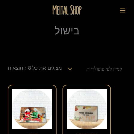
ילוג
ממוי
לתוכן
תוכן
לפי
פופו
בישול
מציגים את כל ⁦8⁩ התוצאות