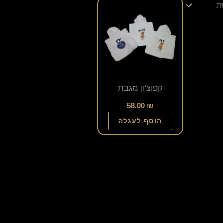
למוצר
זה
יש
מספר
סוגים.
ניתן
קפוצ'ון מגבת
לבחור
58.00
₪
את
הוסף לעגלה
האפשרויות
בעמוד
המוצר