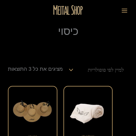
ילוג
ממוי
לתוכן
תוכן
לפי
פופו
כיסוי
מציגים את כל ⁦3⁩ התוצאות