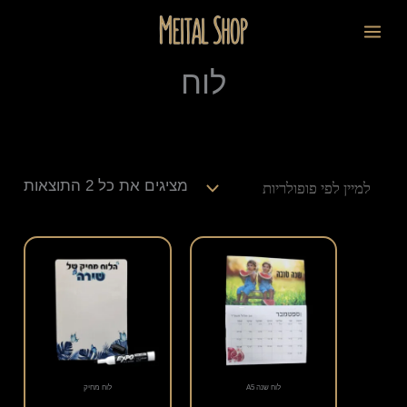
ילוג
ממוי
לתוכן
תוכן
לפי
פופו
לוח
מציגים את כל ⁦2⁩ התוצאות
למוצר
זה
יש
מספר
סוגים.
לוח שנה A5
לוח מחיק
ניתן