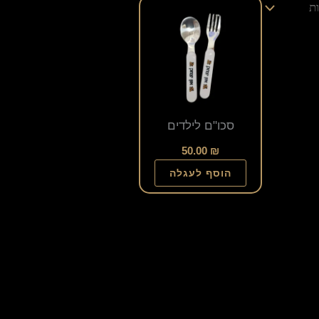
למוצר
זה
יש
מספר
סוגים.
ניתן
סכו"ם לילדים
לבחור
50.00
₪
את
הוסף לעגלה
האפשרויות
בעמוד
המוצר