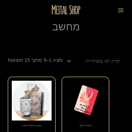
ילוג
ממוי
לתוכן
תוכן
לפי
פופו
מחשב
מציג 1–9 מתוך 15 תוצאות
סימניה לספר
מחברת וספל למורה