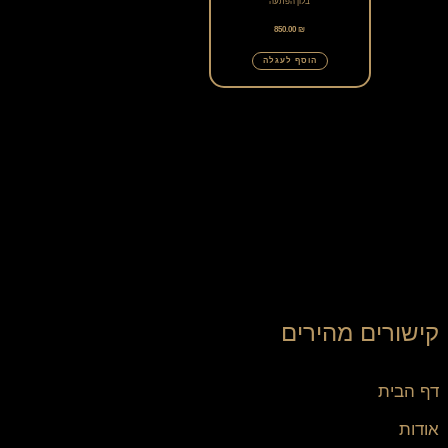
בלון הפתעה
ניתן
850.00
₪
לבחור
הוסף לעגלה
את
האפשרויות
בעמוד
המוצר
קישורים מהירים
דף הבית
אודות