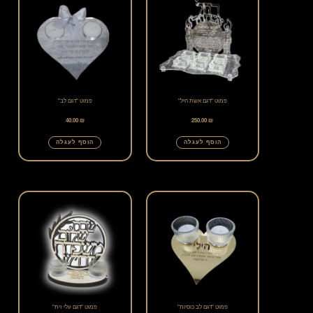
פמוט "דגם אשת חיל"
פמוט "דגם לב"
40.00
₪
250.00
₪
הוסף לעגלה
הוסף לעגלה
פמוט "דגם לב כוסיות"
פמוט "דגם עלי זית"