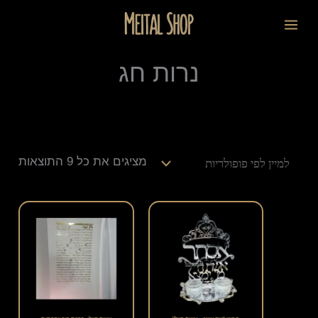
ילוג
ממוי
לתוכן
תוכן
לפי
פופו
נרות חג
מציגים את כל ⁦9⁩ התוצאות