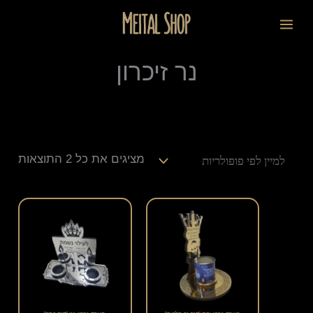
ילוג
ממוי
לתוכן
תוכן
לפי
פופו
נר זיכרון
מציגים את כל ⁦2⁩ התוצאות
למוצר
למוצר
זה
זה
יש
יש
מספר
מספר
סוגים.
סוגים.