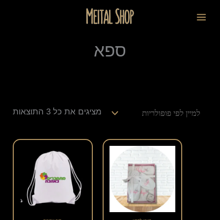
ילוג
ממוי
לתוכן
תוכן
לפי
פופו
ספא
מציגים את כל ⁦3⁩ התוצאות