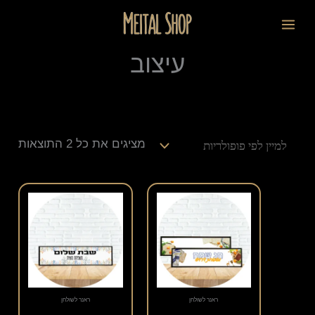
ילוג
ממוי
לתוכן
תוכן
לפי
פופו
עיצוב
מציגים את כל ⁦2⁩ התוצאות
ראנר לשולחן
ראנר לשולחן