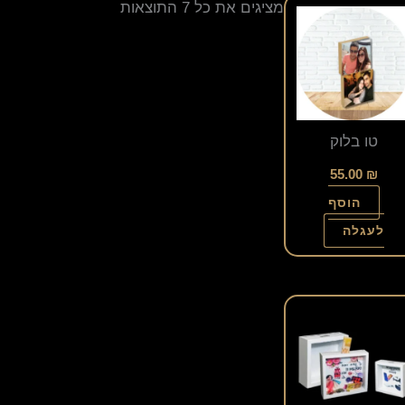
מציגים את כל ⁦7⁩ התוצאות
טו בלוק
55.00
₪
הוסף
לעגלה