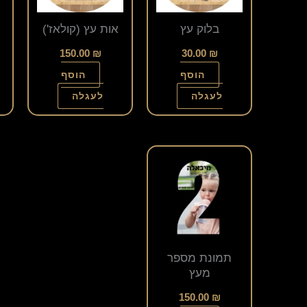
בלוק עץ
אות עץ (קולאז')
ק
150.00
₪
30.00
₪
הוסף
הוסף
לעגלה
לעגלה
למוצר
זה
יש
מספר
סוגים.
תמונת מספר
ניתן
מעץ
לבחור
150.00
₪
את