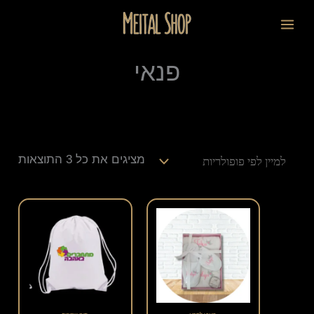
ילוג
ממוי
לתוכן
תוכן
לפי
פופו
פנאי
מציגים את כל ⁦3⁩ התוצאות