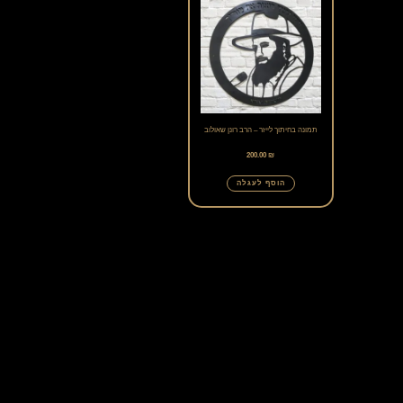
המוצר
המוצר
זה
יש
מספר
סוגים.
תמונה בחיתוך לייזר – הרב רונן שאולוב
ניתן
200.00
₪
לבחור
הוסף לעגלה
את
האפשרויות
בעמוד
המוצר