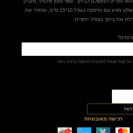
וא הפריט המושלם לביתך. עשוי מעץ איכותי, מעניק
איכות ומראה אסתטי. השלט מגיע עם הדפסה בגודל 10*15 ס"מ, ומהדר את
לת את ביתך בצורה ייחודית.
ומינו?
 על מנת שנוכל להבטיח הדפסה ברורה ויפה
לסל
רכישה מאובטחת