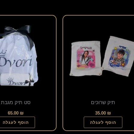
למוצר
זה
יש
מספר
סוגים.
ניתן
לבחור
את
האפשרויות
תיק שרוכים
סט תיק מגבת
בעמוד
המוצר
65.00
₪
35.00
₪
הוסף לעגלה
הוסף לעגלה