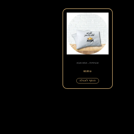
זוג ציפיות – אמא ואבא
60.00
₪
הוסף לעגלה