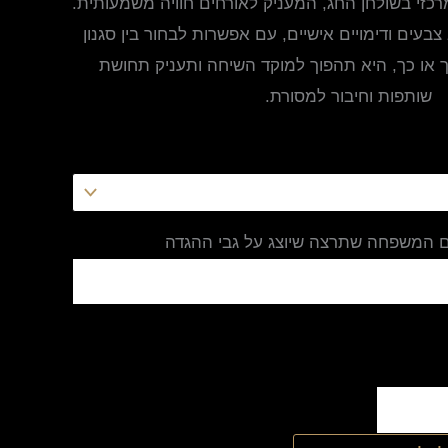
כזי בשולחן החג, המעניק לאורחים חוויה משמעותית.
צבעים ודימויים אישיים, עם אפשרות לבחור בין סגנון
כך או כך, היא תהפוך למוקד השיחה ותעניק תחושת
שותפות וחיבור למסורת.
ם המשפחה שתרצה שיוצג על גבי ההגדה