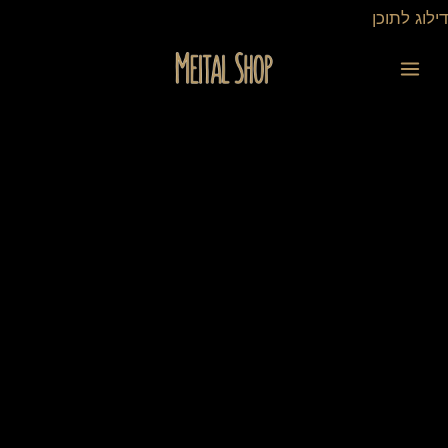
ילוג
דילוג לתוכן
תוכן
כמות
של
מארז
לב