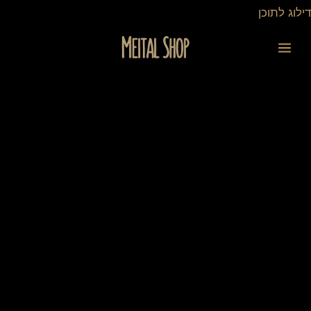
ילוג
דילוג לתוכן
תוכן
כמות
של
מארז
למשרד