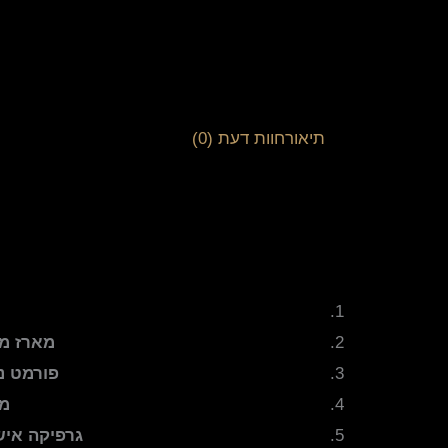
תיאור
חוות דעת (0)
מארז מ
פורמט ני
מת
גרפיקה איש