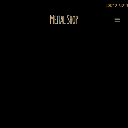
ילוג
דילוג לתוכן
תוכן
כמות
של
מארז
קטן