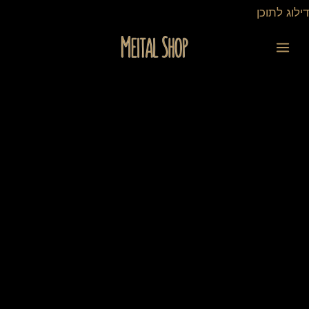
ילוג
דילוג לתוכן
תוכן
כמות
של
מגנט
10X15