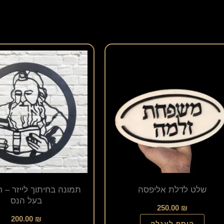
שלט לדלת אליפסה
תמונה בחיתוך לייזר – ר
בעל הנס
250.00
₪
200.00
₪
הוסף לעגלה