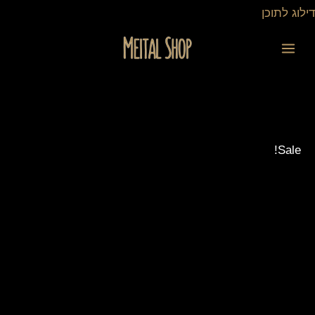
ילוג
דילוג לתוכן
תוכן
כמות
המחיר
המחיר
של
המקורי
הנוכחי
חד
היה:
הוא:
קרן
40.00 ₪.
30.00 ₪.
סגול
Sale!