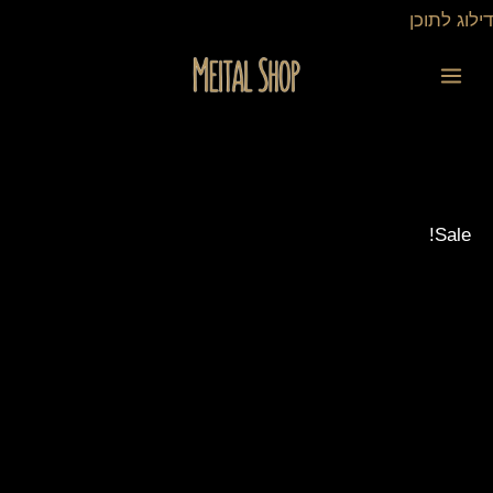
ילוג
דילוג לתוכן
תוכן
כמות
המחיר
המחיר
של
המקורי
הנוכחי
דגם
היה:
הוא:
סוניק
40.00 ₪.
30.00 ₪.
Sale!