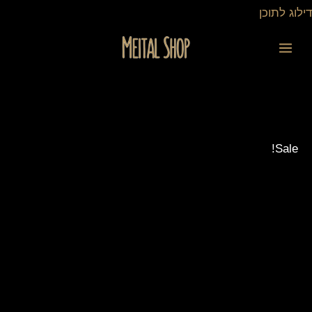
ילוג
דילוג לתוכן
תוכן
כמות
המחיר
המחיר
של
המקורי
הנוכחי
דגם
היה:
הוא:
סימבה
40.00 ₪.
30.00 ₪.
Sale!