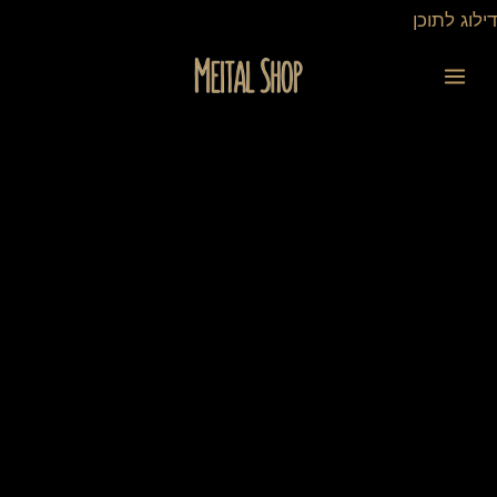
ילוג
דילוג לתוכן
תוכן
כמות
של
מעמד
זיכרון
זוגי
"דגם
כתר"