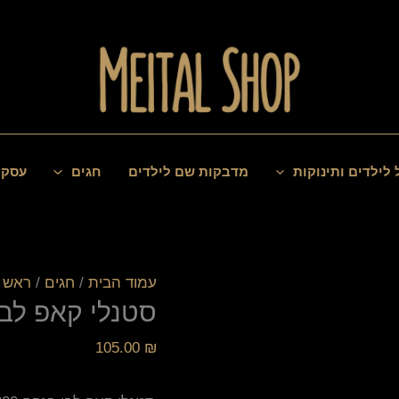
כמות
של
סטנלי
קאפ
לבן
 לילדים ותינוקות
מדבקות שם לילדים
חגים
עסקי
עמוד הבית
/
חגים
/
ראש 
סטנלי קאפ לבן
105.00
₪