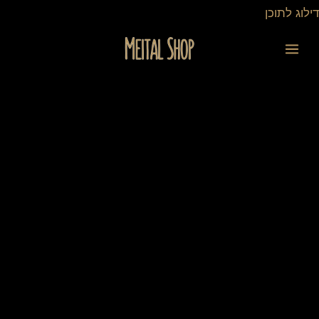
ילוג
דילוג לתוכן
תוכן
כמות
של
ספל
לבן