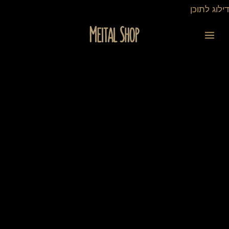
ילוג
דילוג לתוכן
תוכן
כמות
של
ספל