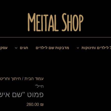
כמות
של
פמוט
"שם
אישי
 לילדים ותינוקות
מדבקות שם לילדים
חגים
עסקי
-
אשת
חייל"
עמוד הבית
/
חיתוך וחריטה
חייל"
פמוט "שם אישי
260.00
₪