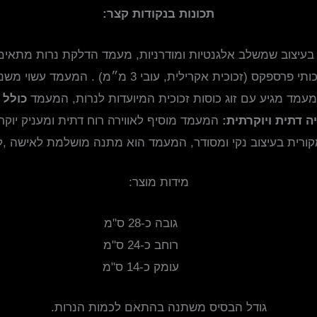
תכונות בנקודות קצר:
עיצוב שמשלב אלגנטיות ומודרניות, מעמד הדלקת נרות מתאים ל
ת אקרילית, עובי 3 מ״מ) . המעמד עשוי משני שכבות פרספקס מראה ופרספקס שקוף .
עמד מגיע עם זוג כוסות זכוכית המיועדות לנרות, המעמד
כולל 
יה דתית ויוקרתית:
המעמד מוסיף לאווירה רוח דתית ומעניק יוקר
רית בעיצוב נקי ומסודר, המעמד הוא מתנה מושלמת לאישה ,לס
מידות מוצר:
גובה כ-28 ס"מ
רוחב כ-24 ס"מ
עומק כ-14 ס"מ
גודל הבסיס משתנה בהתאם לכמות הנרות.