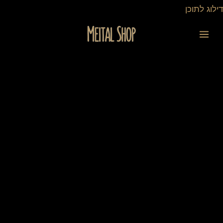
ילוג
דילוג לתוכן
תוכן
כמות
של
פנקס
A6