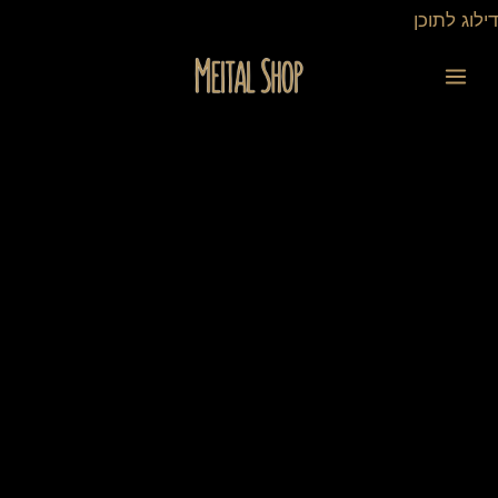
ילוג
דילוג לתוכן
תוכן
כמות
של
צמחי
תבלין