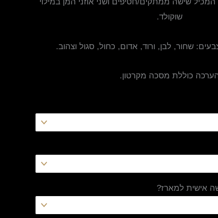
המכיל שישה ממתקים/חטיפים ושני אוזני המן במילוי
שוקולד.
צבעים: שחור, לבן, ורוד, אדום, כחול, סגול וצהוב.
ערכה כוללת מסכה מקרטון.
ה אישית למארז?