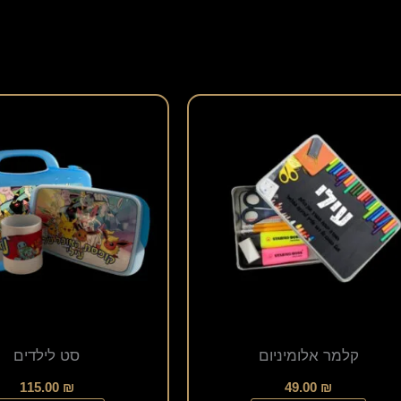
למוצר
זה
יש
מספר
סוגים.
ניתן
לבחור
את
האפשרויות
קלמר אלומיניום
סט לילדים
בעמוד
המוצר
115.00
₪
49.00
₪