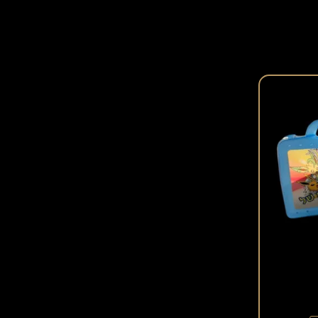
למוצר
זה
יש
מספר
סוגים.
ניתן
לבחור
את
האפשרויות
בעמוד
המוצר