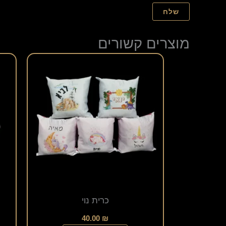
מוצרים קשורים
למוצר
זה
יש
מספר
סוגים.
ניתן
לבחור
את
האפשרויות
כרית נוי
בעמוד
המוצר
40.00
₪