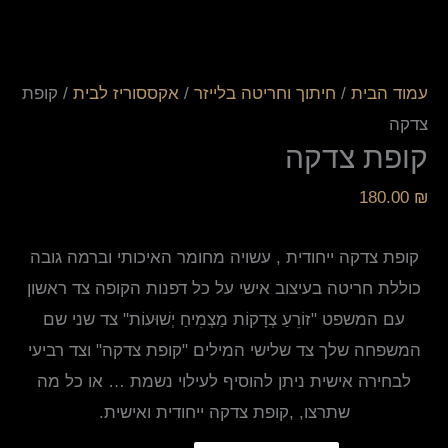
עמוד הבית
/
חיתוך וחריטה בלייזר
/
אקססוריז לבית
/ קופת
צדקה
קופת צדקה
180.00
₪
קופת צדקה ייחודית , עשויה מחומר האיכותי וברמה גובה
כוללת חריטה בעיצוב אישי על כל דפנות הקופה צד ראשון
עם המשפט "זוֹרֵעַ צְדָקוֹת מַצְמִיחַ יְשׁוּעוֹת" צד שני שם
המשפחה שלך צד שלישי המילים "קופת צדקה" וצד רביעי
לבחירה אישית ניתן להוסיף לעילוי נשמת … או כל מה
שתרצו, ,קופת צדקה ייחודית ואישית.