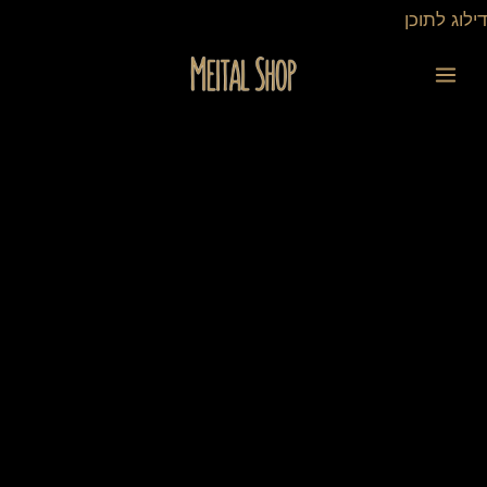
ילוג
דילוג לתוכן
תוכן
כמות
של
קופת
צדקה