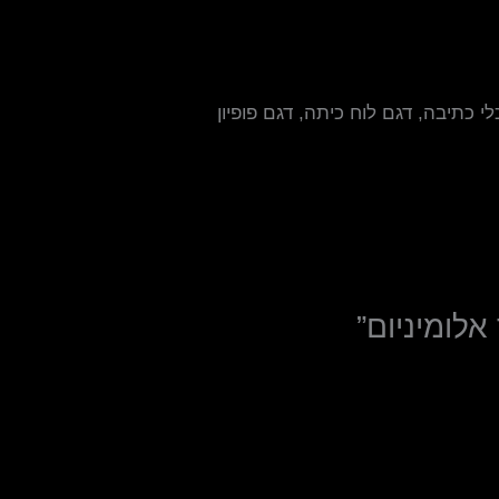
א שהתמונות נמצאות ברזולוציה גבוהה כדי להבטיח איכות מעו
י כתיבה, דגם לוח כיתה, דגם פופיון
לומיניום”