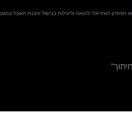
א הפתרון האידיאלי להנאה וליעילות בבישול והכנת האוכל במטבח,
יתוך”