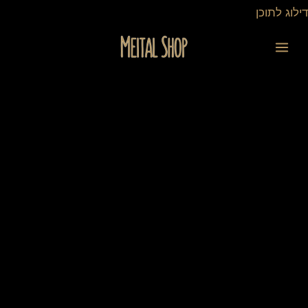
ילוג
דילוג לתוכן
תוכן
כמות
של
תג
שם
לגני
ילדים