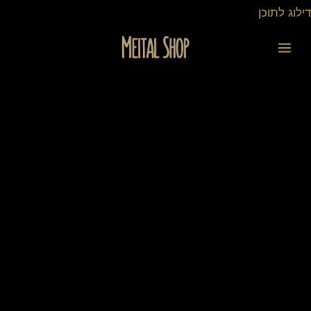
ילוג
דילוג לתוכן
תוכן
כמות
של
תיק
גב
בית
ספר