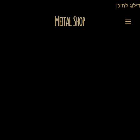
ילוג
דילוג לתוכן
תוכן
כמות
של
תליון
לרכב
דגם
"מלבן
אתיות
בולטות"